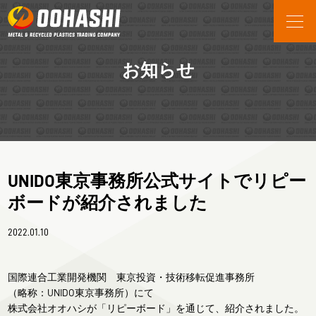
JP
EN
企業情報
お知らせ
オオハシの歴史
社会貢献の取り組み
事業内容
撤去電線の粉砕加工
再生樹脂製品製造
UNIDO東京事務所公式サイトでリピー
XPRシステム
ボードが紹介されました
お知らせ
2022.01.10
国際連合工業開発機関 東京投資・技術移転促進事務所
（略称：UNIDO東京事務所）にて
株式会社オオハシが「リピーボード」を通じて、紹介されました。